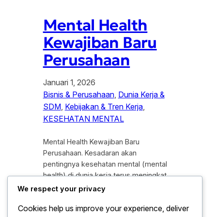
Mental Health
Kewajiban Baru
Perusahaan
Januari 1, 2026
Bisnis & Perusahaan
, 
Dunia Kerja &
SDM
, 
Kebijakan & Tren Kerja
, 
KESEHATAN MENTAL
Mental Health Kewajiban Baru
Perusahaan. Kesadaran akan
pentingnya kesehatan mental (mental
health) di dunia kerja terus meningkat
dalam beberapa tahun terakhir.
We respect your privacy
Perubahan pola kerja, tekanan target,
Cookies help us improve your experience, deliver
hingga tuntutan produktivitas tinggi