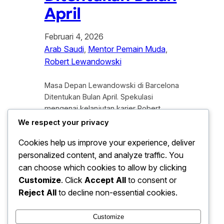
April
Februari 4, 2026
Arab Saudi
, 
Mentor Pemain Muda
, 
Robert Lewandowski
Masa Depan Lewandowski di Barcelona
Ditentukan Bulan April. Spekulasi
mengenai kelanjutan karier Robert
Lewandowski di Spotify Camp Nou
We respect your privacy
terus memanas menjelang akhir musim.
Cookies help us improve your experience, deliver
Kabar terbaru menyebutkan bahwa
personalized content, and analyze traffic. You
masa depan Lewandowski di Barcelona
di tentukan bulan april mendatang oleh
can choose which cookies to allow by clicking
jajaran manajemen dan staf
Customize
. Click
Accept All
to consent or
kepresidenan klub. Penentuan ini bukan
Reject All
to decline non-essential cookies.
tanpa alasan, mengingat Barcelona
sedang berada dalam fase…
Customize