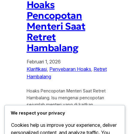
Hoaks
Pencopotan
Menteri Saat
Retret
Hambalang
Februari 1, 2026
Klarifikasi
, 
Penyebaran Hoaks
, 
Retret
Hambalang
Hoaks Pencopotan Menteri Saat Retret
Hambalang. Isu mengenai pencopotan
sejumlah menteri yang di kaitkan
dengan kegiatan retret di Hambalang di
We respect your privacy
pastikan sebagai informasi tidak benar
Cookies help us improve your experience, deliver
atau hoaks. Kabar tersebut sempat
personalized content, and analyze traffic. You
beredar luas di media sosial dan