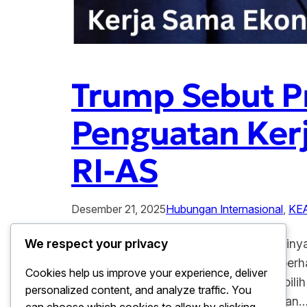
Trump Sebut Pr
Penguatan Ker
RI-AS
Desember 21, 2025
Hubungan Internasional
, 
KE
Trump Sebut Prabowo Sahabat Baik, Siny
We respect your privacy
dan Amerika Serikat kembali menjadi perh
Cookies help us improve your experience, deliver
secara terbuka menyebut Presiden terpilih 
personalized content, and analyze traffic. You
sekadar kedekatan personal. Pernyataan