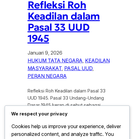
Refleksi Roh
Keadilan dalam
Pasal 33 UUD
1945
Januari 9, 2026
HUKUM TATA NEGARA
, 
KEADILAN
MASYARAKAT
, 
PASAL UUD
, 
PERAN NEGARA
Refleksi Roh Keadilan dalam Pasal 33
UUD 1945. Pasal 33 Undang-Undang
Dasar 1945 kerap di sebut sebagai
fondasi konstitusional perekonomian
We respect your privacy
nasional yang berorientasi pada
Cookies help us improve your experience, deliver
keadilan sosial. Di tengah dinamika
personalized content, and analyze traffic. You
ekonomi global dan perubahan struktur