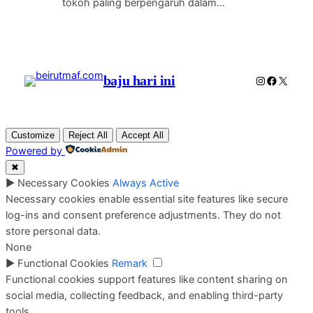
tokoh paling berpengaruh dalam…
baju hari ini
Instagram
Faceboo
X
Customize
Reject All
Accept All
Powered by
✖
►
Necessary Cookies
Always Active
Necessary cookies enable essential site features like secure
log-ins and consent preference adjustments. They do not
store personal data.
None
►
Functional Cookies
Remark
Functional cookies support features like content sharing on
social media, collecting feedback, and enabling third-party
tools.