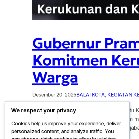
Gubernur Pram
Komitmen Ker
Warga
Desember 20, 2025
BALAI KOTA
, 
KEGIATAN 
Gubernur Pramono Tegaskan Salah satu Ko
We respect your privacy
Kota menjadi momentum penting dalam mem
Cookies help us improve your experience, deliver
Gubernur Pramono bersama jajaran pejabat
personalized content, and analyze traffic. You
suasana khidmat dan…