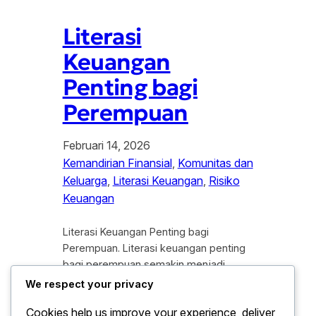
Literasi
Keuangan
Penting bagi
Perempuan
Februari 14, 2026
Kemandirian Finansial
, 
Komunitas dan
Keluarga
, 
Literasi Keuangan
, 
Risiko
Keuangan
Literasi Keuangan Penting bagi
Perempuan. Literasi keuangan penting
bagi perempuan semakin menjadi
perhatian di tengah dinamika ekonomi
We respect your privacy
yang terus berubah. Dalam beberapa
Cookies help us improve your experience, deliver
tahun terakhir, peran perempuan tidak