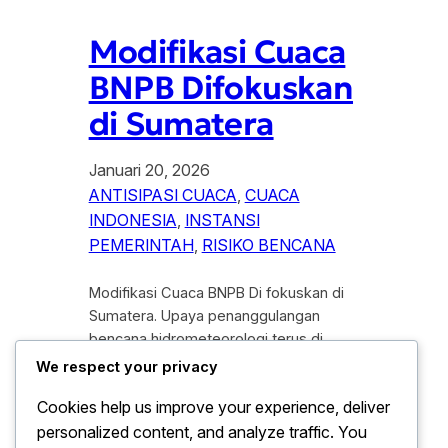
Modifikasi Cuaca
BNPB Difokuskan
di Sumatera
Januari 20, 2026
ANTISIPASI CUACA
, 
CUACA
INDONESIA
, 
INSTANSI
PEMERINTAH
, 
RISIKO BENCANA
Modifikasi Cuaca BNPB Di fokuskan di
Sumatera. Upaya penanggulangan
bencana hidrometeorologi terus di
perkuat oleh Badan Nasional
We respect your privacy
Penanggulangan Bencana (BNPB). Salah
Cookies help us improve your experience, deliver
satu langkah strategis yang kini di
personalized content, and analyze traffic. You
jalankan adalah modifikasi cuaca yang