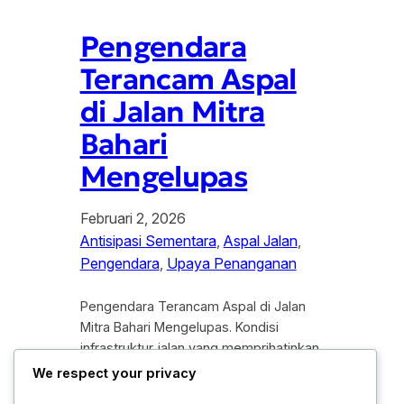
Pengendara
Terancam Aspal
di Jalan Mitra
Bahari
Mengelupas
Februari 2, 2026
Antisipasi Sementara
, 
Aspal Jalan
, 
Pengendara
, 
Upaya Penanganan
Pengendara Terancam Aspal di Jalan
Mitra Bahari Mengelupas. Kondisi
infrastruktur jalan yang memprihatinkan
kembali menjadi sorotan publik di
We respect your privacy
kawasan pelabuhan dan industri. Saat