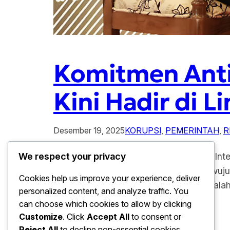
Komitmen Anti-
Kini Hadir di 
Desember 19, 2025
KORUPSI
, 
PEMERINTAH
, 
R
Komitmen Anti-Korupsi: 150 Unit Zona Inte
We respect your privacy
memperkuat langkah nyata dalam mewujudk
Cookies help us improve your experience, deliver
strategis yang kini menjadi sorotan adalah
personalized content, and analyze traffic. You
lingkungan Pemprov…
can choose which cookies to allow by clicking
Customize
. Click
Accept All
to consent or
Reject All
to decline non-essential cookies.