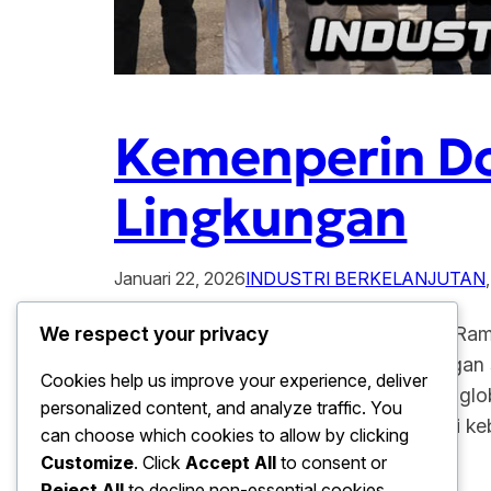
Kemenperin Do
Lingkungan
Januari 22, 2026
INDUSTRI BERKELANJUTAN
,
Kemenperin Dorong Kawasan Industri Ram
We respect your privacy
industri menuju konsep ramah lingkungan s
Cookies help us improve your experience, deliver
ambil seiring meningkatnya tantangan globa
personalized content, and analyze traffic. You
industri hijau. Oleh karena itu, berbagai 
can choose which cookies to allow by clicking
Customize
. Click
Accept All
to consent or
Reject All
to decline non-essential cookies.