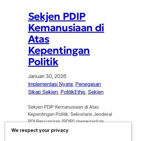
Sekjen PDIP
Kemanusiaan di
Atas
Kepentingan
Politik
Januari 30, 2026
Implementasi Nyata
, 
Penegasan
Sikap Sekjen
, 
PolitikEthis
, 
Sekjen
Sekjen PDIP Kemanusiaan di Atas
Kepentingan Politik. Sekretaris Jenderal
PDI Perjuangan (PDIP) menegaskan
bahwa nilai-nilai kemanusiaan harus
We respect your privacy
selalu di tempatkan di atas kepentingan