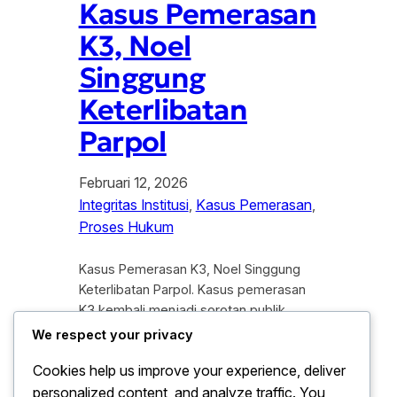
Kasus Pemerasan
K3, Noel
Singgung
Keterlibatan
Parpol
Februari 12, 2026
Integritas Institusi
, 
Kasus Pemerasan
, 
Proses Hukum
Kasus Pemerasan K3, Noel Singgung
Keterlibatan Parpol. Kasus pemerasan
K3 kembali menjadi sorotan publik
setelah muncul pernyataan dari Noel
We respect your privacy
yang menyinggung dugaan keterlibatan
Cookies help us improve your experience, deliver
partai politik atau parpol dalam pusaran
personalized content, and analyze traffic. You
perkara tersebut. Isu ini pun memicu