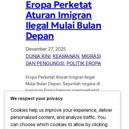
Eropa Perketat
Aturan Imigran
Ilegal Mulai Bulan
Depan
Desember 27, 2025
DUNIA KINI
, 
KEAMANAN
, 
MIGRASI
DAN PENGUNGSI
, 
POLITIK EROPA
Eropa Perketat Aturan Imigran Ilegal
Mulai Bulan Depan. Sejumlah negara di
kawasan Eropa bersiap memperketat
aturan terhadap imigran ilegal mulai
We respect your privacy
bulan depan. Kebijakan ini di ambil
Cookies help us improve your experience, deliver
sebagai respons atas meningkatnya
personalized content, and analyze traffic. You
arus migrasi yang di nilai menimbulkan
tekanan sosial, ekonomi, dan
can choose which cookies to allow by clicking