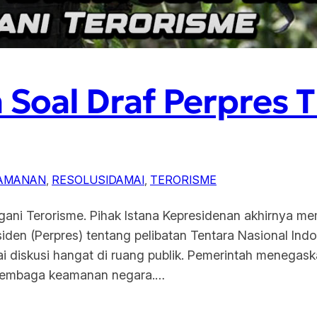
 Soal Draf Perpres 
AMANAN
, 
RESOLUSIDAMAI
, 
TERORISME
gani Terorisme. Pihak Istana Kepresidenan akhirnya m
iden (Perpres) tentang pelibatan Tentara Nasional Ind
ai diskusi hangat di ruang publik. Pemerintah menegas
arlembaga keamanan negara.…