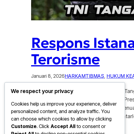
Respons Istana
Terorisme
Januari 8, 2026
HARKAMTIBMAS
, 
HUKUM KE
Respons Istana Soal Draf Perpres TNI Tan
We respect your privacy
perkembangan terbaru draf Peraturan Pres
Cookies help us improve your experience, deliver
terorisme. Meskipun draf ini sempat menu
personalized content, and analyze traffic. You
bertujuan untuk memperkuat sinergi ant
can choose which cookies to allow by clicking
Customize
. Click
Accept All
to consent or
Reject All
to decline non-essential cookies.