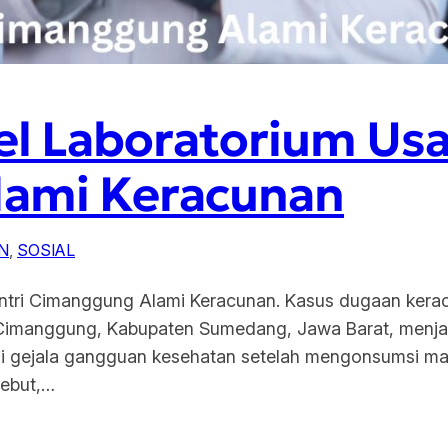
el Laboratorium Usai
lami Keracunan
N
, 
SOSIAL
 Santri Cimanggung Alami Keracunan. Kasus dugaan ke
Cimanggung, Kabupaten Sumedang, Jawa Barat, menjadi 
mi gejala gangguan kesehatan setelah mengonsumsi ma
sebut,…