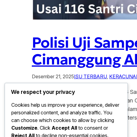
Polisi Uji Samp
Cimanggung A
Desember 21, 2025
ISU TERBARU
, 
KERACUNA
Polisi Uji Sampel Laboratorium Usai 116
We respect your privacy
santri di sebuah pesantren di Kecamatan 
Cookies help us improve your experience, deliver
Sebanyak 116 santri di laporkan mengala
personalized content, and analyze traffic. You
Untuk memastikan penyebab kejadian ter
can choose which cookies to allow by clicking
Customize
. Click
Accept All
to consent or
Reject All
to decline non-essential cookies.