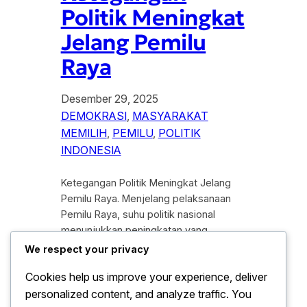
Politik Meningkat
Jelang Pemilu
Raya
Desember 29, 2025
DEMOKRASI
, 
MASYARAKAT
MEMILIH
, 
PEMILU
, 
POLITIK
INDONESIA
Ketegangan Politik Meningkat Jelang
Pemilu Raya. Menjelang pelaksanaan
Pemilu Raya, suhu politik nasional
menunjukkan peningkatan yang
signifikan. Persaingan antarkekuatan
We respect your privacy
politik semakin mengeras seiring
Cookies help us improve your experience, deliver
mendekatnya hari pemungutan suara,
personalized content, and analyze traffic. You
di tandai dengan intensitas kampanye