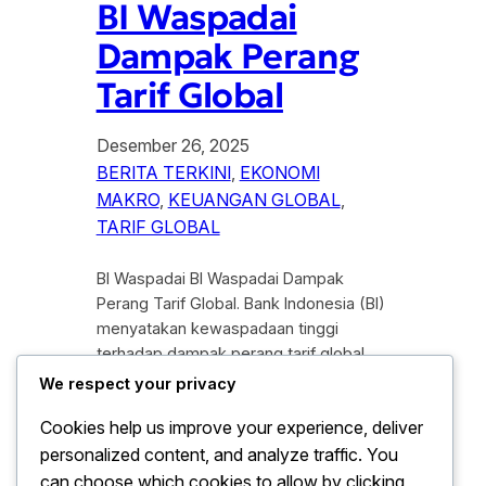
BI Waspadai
Dampak Perang
Tarif Global
Desember 26, 2025
BERITA TERKINI
, 
EKONOMI
MAKRO
, 
KEUANGAN GLOBAL
, 
TARIF GLOBAL
BI Waspadai BI Waspadai Dampak
Perang Tarif Global. Bank Indonesia (BI)
menyatakan kewaspadaan tinggi
terhadap dampak perang tarif global
yang berpotensi menekan stabilitas
We respect your privacy
ekonomi dunia, termasuk
Cookies help us improve your experience, deliver
perekonomian nasional. Ketegangan
personalized content, and analyze traffic. You
perdagangan antarnegara besar
kembali meningkat seiring kebijakan
can choose which cookies to allow by clicking