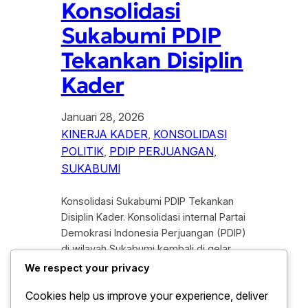
Konsolidasi
Sukabumi PDIP
Tekankan Disiplin
Kader
Januari 28, 2026
KINERJA KADER
, 
KONSOLIDASI
POLITIK
, 
PDIP PERJUANGAN
, 
SUKABUMI
Konsolidasi Sukabumi PDIP Tekankan
Disiplin Kader. Konsolidasi internal Partai
Demokrasi Indonesia Perjuangan (PDIP)
di wilayah Sukabumi kembali di gelar
sebagai bagian dari penguatan struktur
We respect your privacy
organisasi partai. Kegiatan tersebut di
Cookies help us improve your experience, deliver
lakukan guna memastikan soliditas