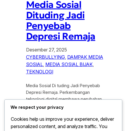
Media Sosial
Dituding Jadi
Penyebab
Depresi Remaja
Desember 27, 2025
CYBERBULLYING
, 
DAMPAK MEDIA
SOSIAL
, 
MEDIA SOSIAL BIJAK
, 
TEKNOLOGI
Media Sosial Di tuding Jadi Penyebab
Depresi Remaja. Perkembangan
teknologi digital membawa perubahan
besar dalam kehidupan remaja. Media
We respect your privacy
sosial kini menjadi bagian tak
Cookies help us improve your experience, deliver
terpisahkan dari aktivitas sehari-hari,
personalized content, and analyze traffic. You
mulai dari sarana komunikasi hingga