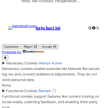
tertib, dan kondusif. Pengamanan…
baju hari ini
Instagram
Faceboo
X
Customize
Reject All
Accept All
Powered by
✖
►
Necessary Cookies
Always Active
Necessary cookies enable essential site features like secure
log-ins and consent preference adjustments. They do not
store personal data.
None
►
Functional Cookies
Remark
Functional cookies support features like content sharing on
social media, collecting feedback, and enabling third-party
tools.