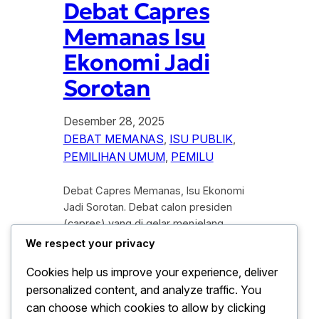
Debat Capres
Memanas Isu
Ekonomi Jadi
Sorotan
Desember 28, 2025
DEBAT MEMANAS
, 
ISU PUBLIK
, 
PEMILIHAN UMUM
, 
PEMILU
Debat Capres Memanas, Isu Ekonomi
Jadi Sorotan. Debat calon presiden
(capres) yang di gelar menjelang
pemilihan umum berlangsung sengit
We respect your privacy
dan penuh dinamika. Isu ekonomi
Cookies help us improve your experience, deliver
menjadi fokus utama perdebatan,
personalized content, and analyze traffic. You
seiring meningkatnya kekhawatiran
publik terhadap kondisi daya beli,
can choose which cookies to allow by clicking