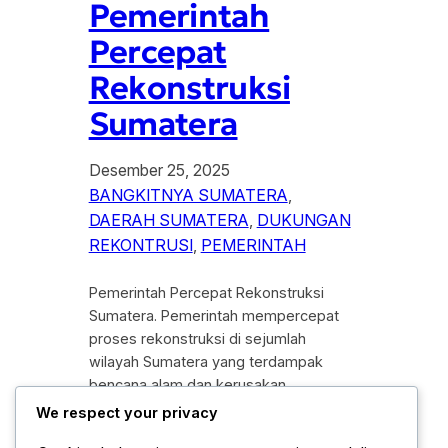
Pemerintah
Percepat
Rekonstruksi
Sumatera
Desember 25, 2025
BANGKITNYA SUMATERA
, 
DAERAH SUMATERA
, 
DUKUNGAN
REKONTRUSI
, 
PEMERINTAH
Pemerintah Percepat Rekonstruksi
Sumatera. Pemerintah mempercepat
proses rekonstruksi di sejumlah
wilayah Sumatera yang terdampak
bencana alam dan kerusakan
infrastruktur. Langkah ini di ambil
We respect your privacy
sebagai bagian dari komitmen negara