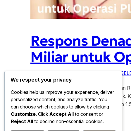
Respons Denada
Miliar untuk Op
Desember 19, 2025
BERITA VIRAL
, 
GOSIP SELE
We respect your privacy
Respons Denada soal Isu Mengeluarkan Rp 1
Cookies help us improve your experience, deliver
menyeret nama Denada ke ruang publik. Ka
personalized content, and analyze traffic. You
tersebut mengeluarkan dana hingga Rp 1,5 
can choose which cookies to allow by clicking
Customize
. Click
Accept All
to consent or
Reject All
to decline non-essential cookies.