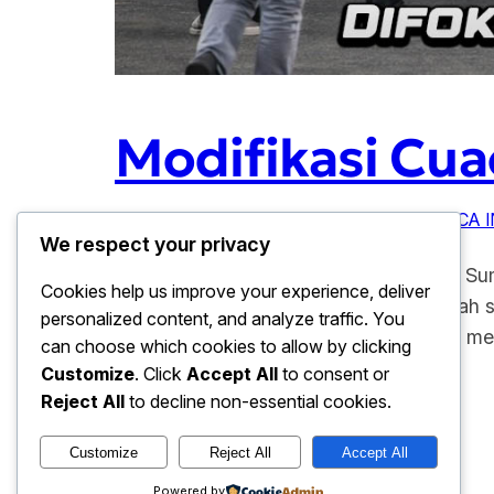
Modifikasi Cua
Januari 20, 2026
ANTISIPASI CUACA
, 
CUACA 
We respect your privacy
Modifikasi Cuaca BNPB Di fokuskan di Su
Cookies help us improve your experience, deliver
Penanggulangan Bencana (BNPB). Salah sat
personalized content, and analyze traffic. You
Sumatera. Kebijakan ini di ambil seiring 
can choose which cookies to allow by clicking
Customize
. Click
Accept All
to consent or
Reject All
to decline non-essential cookies.
Customize
Reject All
Accept All
baju hari ini
Powered by