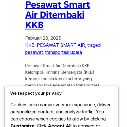
Pesawat Smart
Air Ditembaki
KKB
Februari 28, 2026
KKB
, 
PESAWAT SMART AIR
, 
tragedi
pesawat
, 
transportasi udara
Pesawat Smart Air Ditembaki KKB.
Kelompok Kriminal Bersenjata (KKB)
kembali melakukan aksi teror yang
mengancam keselamatan transportasi
udara di wilayah pegunungan Papua.
We respect your privacy
Insiden mencekam ini terjadi saat
Cookies help us improve your experience, deliver
pesawat milik maskapai Smart Air
personalized content, and analyze traffic. You
sedang melakukan prosedur
pendaratan di salah satu lapangan
can choose which cookies to allow by clicking
terbang perintis. Rentetan tembakan
Customize
. Click
Accept All
to consent or