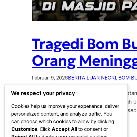
Tragedi Bom Bu
Orang Meningg
Februari 9, 2026
BERITA LUAR NEGRI
, 
BOM BU
Tragedi Bom Bunuh Diri di Masjid Pakista
We respect your privacy
mengguncang sebuah masjid di wilayah bar
Cookies help us improve your experience, deliver
sedang melaksanakan ibadah salat terseb
personalized content, and analyze traffic. You
menetapkan…
can choose which cookies to allow by clicking
Customize
. Click
Accept All
to consent or
Reject All
to decline non-essential cookies.