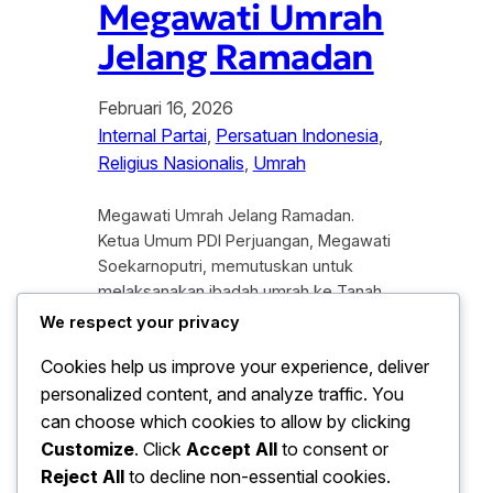
Megawati Umrah
Jelang Ramadan
Februari 16, 2026
Internal Partai
, 
Persatuan Indonesia
, 
Religius Nasionalis
, 
Umrah
Megawati Umrah Jelang Ramadan.
Ketua Umum PDI Perjuangan, Megawati
Soekarnoputri, memutuskan untuk
melaksanakan ibadah umrah ke Tanah
Suci menjelang datangnya bulan suci
We respect your privacy
Ramadan tahun 2026. Keberangkatan
Cookies help us improve your experience, deliver
Presiden ke-5 Republik Indonesia ini
personalized content, and analyze traffic. You
menarik perhatian publik karena di
lakukan di tengah dinamika politik
can choose which cookies to allow by clicking
nasional yang sedang mengalami masa
Customize
. Click
Accept All
to consent or
transisi penting. Megawati berangkat
Reject All
to decline non-essential cookies.