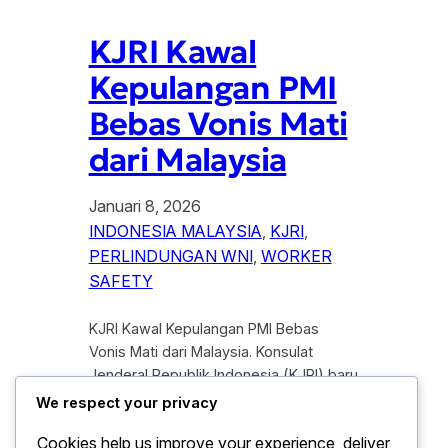
KJRI Kawal
Kepulangan PMI
Bebas Vonis Mati
dari Malaysia
Januari 8, 2026
INDONESIA MALAYSIA
, 
KJRI
, 
PERLINDUNGAN WNI
, 
WORKER
SAFETY
KJRI Kawal Kepulangan PMI Bebas
Vonis Mati dari Malaysia. Konsulat
Jenderal Republik Indonesia (KJRI) baru
saja menyelesaikan sebuah misi
We respect your privacy
kemanusiaan yang sangat luar biasa di
Cookies help us improve your experience, deliver
wilayah Malaysia. Setelah melalui