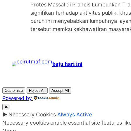
Protes Massal di Prancis Lumpuhkan T
signifikan terhadap aktivitas publik, kh
buruh ini menyebabkan lumpuhnya layanan
tersebut memicu kekhawatiran masyar
baju hari ini
Customize
Reject All
Accept All
Powered by
✖
►
Necessary Cookies
Always Active
Necessary cookies enable essential site features li
None