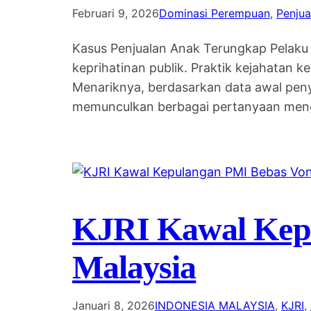
Februari 9, 2026
Dominasi Perempuan
, 
Penjua
Kasus Penjualan Anak Terungkap Pelaku
keprihatinan publik. Praktik kejahatan k
Menariknya, berdasarkan data awal penye
memunculkan berbagai pertanyaan menge
KJRI Kawal Kepu
Malaysia
Januari 8, 2026
INDONESIA MALAYSIA
, 
KJRI
, 