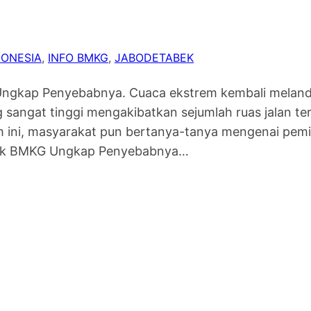
DONESIA
, 
INFO BMKG
, 
JABODETABEK
gkap Penyebabnya. Cuaca ekstrem kembali melanda 
yang sangat tinggi mengakibatkan sejumlah ruas jalan
 ini, masyarakat pun bertanya-tanya mengenai pem
abek BMKG Ungkap Penyebabnya…