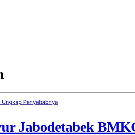
n
yur Jabodetabek BMK