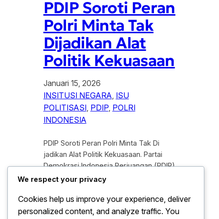
PDIP Soroti Peran
Polri Minta Tak
Dijadikan Alat
Politik Kekuasaan
Januari 15, 2026
INSITUSI NEGARA
, 
ISU
POLITISASI
, 
PDIP
, 
POLRI
INDONESIA
PDIP Soroti Peran Polri Minta Tak Di
jadikan Alat Politik Kekuasaan. Partai
Demokrasi Indonesia Perjuangan (PDIP)
kembali menyoroti peran Kepolisian
We respect your privacy
Negara Republik Indonesia (Polri) dalam
Cookies help us improve your experience, deliver
dinamika politik nasional. Sorotan ini di
personalized content, and analyze traffic. You
sampaikan di tengah meningkatnya