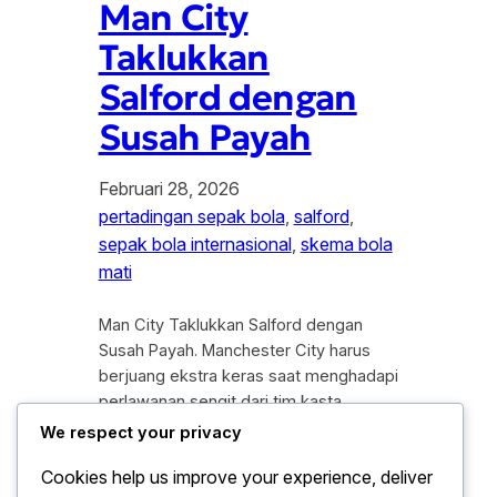
Man City
Taklukkan
Salford dengan
Susah Payah
Februari 28, 2026
pertadingan sepak bola
, 
salford
, 
sepak bola internasional
, 
skema bola
mati
Man City Taklukkan Salford dengan
Susah Payah. Manchester City harus
berjuang ekstra keras saat menghadapi
perlawanan sengit dari tim kasta
bawah, Salford City, dalam lanjutan
We respect your privacy
kompetisi piala domestik. Meskipun
Cookies help us improve your experience, deliver
datang dengan status unggulan utama,