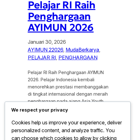
Pelajar RI Raih
Penghargaan
AYIMUN 2026
Januari 30, 2026
AYIMUN 22026
, 
MudaBerkarya
, 
PELAJAR RI
, 
PENGHARGAAN
Pelajar RI Raih Penghargaan AYIMUN
2026. Pelajar Indonesia kembali
menorehkan prestasi membanggakan
di tingkat internasional dengan meraih
penghargaan pada ajang Asia Youth
International Model United Nations
We respect your privacy
(AYIMUN) 2026. Capaian tersebut
Cookies help us improve your experience, deliver
menjadi bukti bahwa kualitas generasi
personalized content, and analyze traffic. You
muda Indonesia mampu bersaing di
forum global yang menuntut
can choose which cookies to allow by clicking