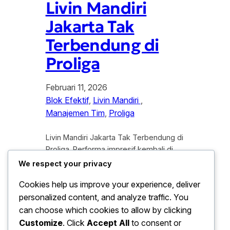
Livin Mandiri
Jakarta Tak
Terbendung di
Proliga
Februari 11, 2026
Blok Efektif
, 
Livin Mandiri
, 
Manajemen Tim
, 
Proliga
Livin Mandiri Jakarta Tak Terbendung di
Proliga. Performa impresif kembali di
tunjukkan Livin Mandiri Jakarta di ajang
We respect your privacy
Proliga musim ini. Sejak putaran
Cookies help us improve your experience, deliver
pertama di gelar, tim voli putri tersebut
personalized content, and analyze traffic. You
tampil konsisten dan sulit di hentikan
oleh para pesaingnya. Livin Mandiri
can choose which cookies to allow by clicking
Jakarta tak terbendung di Proliga
Customize
. Click
Accept All
to consent or