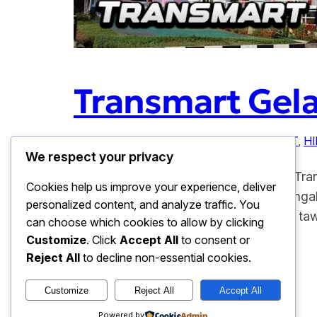
Transmart Gelar
Januari 22, 2026
ANTUSIAS MASYARAKAT
, 
H
We respect your privacy
Transmart Gelar Full Day Sale Hari Ini. Tr
Cookies help us improve your experience, deliver
strategi menarik minat konsumen di teng
personalized content, and analyze traffic. You
masyarakat karena berbagai produk di ta
can choose which cookies to allow by clicking
Customize
. Click
Accept All
to consent or
Reject All
to decline non-essential cookies.
Customize
Reject All
Accept All
baju hari ini
Powered by