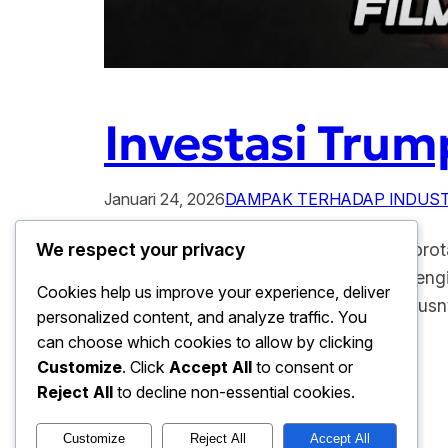
Investasi Trump
Januari 24, 2026
DAMPAK TERHADAP INDUST
Investasi Trump di Industri Film Tuai Soro
We respect your privacy
Langkah tersebut di nilai tidak biasa meng
Cookies help us improve your experience, deliver
keterlibatannya di sektor hiburan, khusus
personalized content, and analyze traffic. You
pelaku industri…
can choose which cookies to allow by clicking
Customize
. Click
Accept All
to consent or
Reject All
to decline non-essential cookies.
Customize
Reject All
Accept All