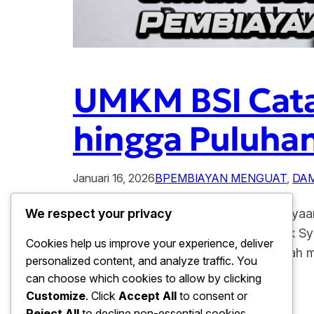
UMKM BSI Cat
hingga Puluhan
Januari 16, 2026
BPEMBIAYAN MENGUAT
, 
DA
UMKM BSI Catat Pertumbuhan Pembiayaan 
We respect your privacy
(UMKM) yang di salurkan oleh PT Bank Syar
Cookies help us improve your experience, deliver
pembiayaan UMKM BSI di laporkan telah me
personalized content, and analyze traffic. You
syariah nasional dalam…
can choose which cookies to allow by clicking
Customize
. Click
Accept All
to consent or
Reject All
to decline non-essential cookies.