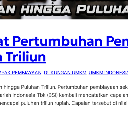
at Pertumbuhan Pe
 Triliun
MPAK PEMBIAYAAN
, 
DUKUNGAN UMKM
, 
UMKM INDONESI
hingga Puluhan Triliun. Pertumbuhan pembiayaan sekt
iah Indonesia Tbk (BSI) kembali mencatatkan capaian si
ncapai puluhan triliun rupiah. Capaian tersebut di ni