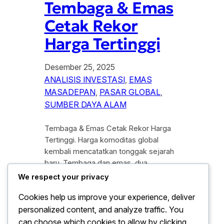
Tembaga & Emas
Cetak Rekor
Harga Tertinggi
Desember 25, 2025
ANALISIS INVESTASI
, 
EMAS
MASADEPAN
, 
PASAR GLOBAL
, 
SUMBER DAYA ALAM
Tembaga & Emas Cetak Rekor Harga
Tertinggi. Harga komoditas global
kembali mencatatkan tonggak sejarah
baru. Tembaga dan emas, dua
komoditas logam strategis dunia,
We respect your privacy
secara bersamaan mencetak rekor
Cookies help us improve your experience, deliver
harga tertinggi sepanjang masa.
personalized content, and analyze traffic. You
Lonjakan ini mencerminkan kombinasi
faktor global, mulai dari ketegangan
can choose which cookies to allow by clicking