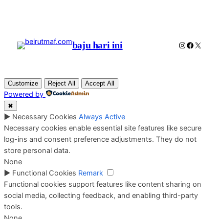
baju hari ini
Instagram
Faceboo
X
Customize
Reject All
Accept All
Powered by
✖
►
Necessary Cookies
Always Active
Necessary cookies enable essential site features like secure
log-ins and consent preference adjustments. They do not
store personal data.
None
►
Functional Cookies
Remark
Functional cookies support features like content sharing on
social media, collecting feedback, and enabling third-party
tools.
None