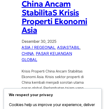
China Ancam
StabilitaS Krisis
Properti Ekonomi
Asia
Desember 30, 2025
ASIA / REGEONAL
, 
ASIASTABIL
, 
CHINA
, 
PASAR KEUANGAN
GLOBAL
Krisis Properti China Ancam Stabilitas
Ekonomi Asia. Krisis sektor properti di
China kembali menjadi sorotan utama
pasar global. Perlambatan tajam yang
melanda industri properti Negeri Tirai
We respect your privacy
Bambu tidak hanya berdampak pada
Cookies help us improve your experience, deliver
perekonomian domestik, tetapi juga