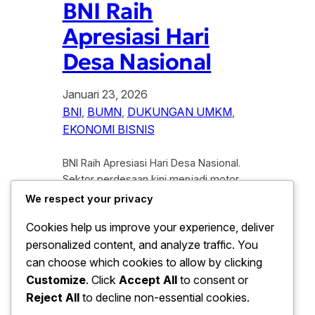
BNI Raih
Apresiasi Hari
Desa Nasional
Januari 23, 2026
BNI
, 
BUMN
, 
DUKUNGAN UMKM
, 
EKONOMI BISNIS
BNI Raih Apresiasi Hari Desa Nasional.
Sektor perdesaan kini menjadi motor
penggerak baru bagi pertumbuhan
We respect your privacy
ekonomi nasional yang inklusif. Dalam
Cookies help us improve your experience, deliver
perayaan puncak hari besar bagi
personalized content, and analyze traffic. You
seluruh desa di tanah air, PT Bank
Negara Indonesia (Persero) Tbk atau
can choose which cookies to allow by clicking
BNI berhasil mencatatkan prestasi
Customize
. Click
Accept All
to consent or
gemilang. BNI raih apresiasi hari desa
Reject All
to decline non-essential cookies.
Nasional sebagai pengakuan atas