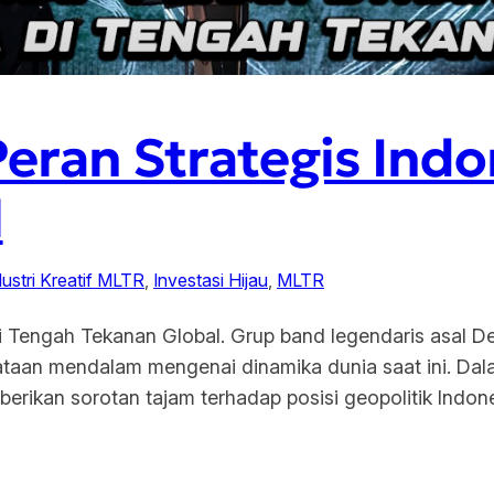
ran Strategis Indo
l
dustri Kreatif MLTR
, 
Investasi Hijau
, 
MLTR
i Tengah Tekanan Global. Grup band legendaris asal D
yataan mendalam mengenai dinamika dunia saat ini. Da
erikan sorotan tajam terhadap posisi geopolitik Indo