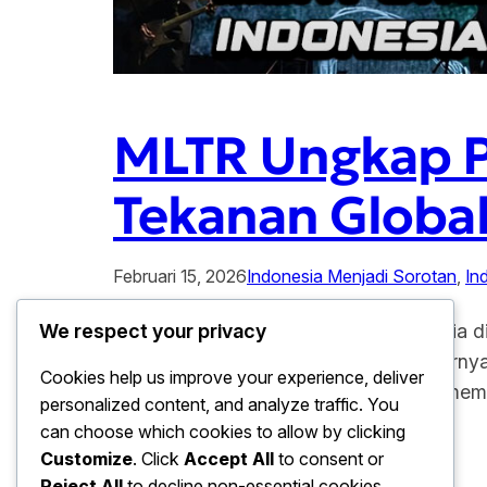
MLTR Ungkap Pe
Tekanan Globa
Februari 15, 2026
Indonesia Menjadi Sorotan
, 
In
MLTR Ungkap Peran Strategis Indonesia d
We respect your privacy
kembali mengejutkan publik melalui pern
Cookies help us improve your experience, deliver
tur Asia mereka, para personel MLTR memb
personalized content, and analyze traffic. You
melihat Indonesia bukan…
can choose which cookies to allow by clicking
Customize
. Click
Accept All
to consent or
Reject All
to decline non-essential cookies.