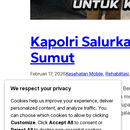
Kapolri Salur
Sumut
Februari 17, 2026
Kesehatan Mobile
, 
Rehabilitasi
Kapolri Salurkan Bantuan untuk Korban Ben
We respect your privacy
menunjukkan kepedulian nyata dengan me
Cookies help us improve your experience, deliver
Sumatera Utara. Langkah cepat ini merupa
personalized content, and analyze traffic. You
tengah masyarakat yang sedang mengal
can choose which cookies to allow by clicking
Customize
. Click
Accept All
to consent or
Reject All
to decline non-essential cookies.