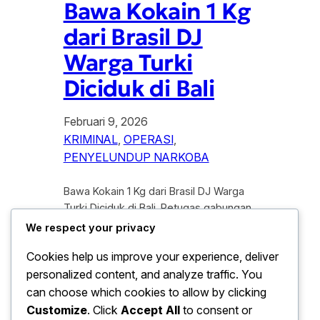
Bawa Kokain 1 Kg
dari Brasil DJ
Warga Turki
Diciduk di Bali
Februari 9, 2026
KRIMINAL
, 
OPERASI
, 
PENYELUNDUP NARKOBA
Bawa Kokain 1 Kg dari Brasil DJ Warga
Turki Diciduk di Bali. Petugas gabungan
dari Bea Cukai dan Polda Bali kembali
We respect your privacy
menorehkan prestasi gemilang dengan
Cookies help us improve your experience, deliver
menggagalkan upaya penyelundupan
personalized content, and analyze traffic. You
narkotika jaringan internasional di
Bandara Internasional I Gusti Ngurah Rai.
can choose which cookies to allow by clicking
Dalam operasi penangkapan terbaru
Customize
. Click
Accept All
to consent or