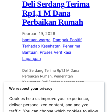
Deli Serdang Terima
Rp1,1 M Dana
Perbaikan Rumah
Februari 19, 2026
bantuan warga
, 
Dampak Positif
Terhadap Kesehatan
, 
Penerima
Bantuan
, 
Proses Verifikasi
Lapangan
Deli Serdang Terima Rp1,1 M Dana
Perbaikan Rumah. Pemerintah
Kabupaten Deli Serdang secara resmi
menerima kucuran dana bantuan
We respect your privacy
sebesar Rp1,1 miliar yang di
Cookies help us improve your experience,
peruntukkan khusus bagi program
deliver personalized content, and analyze
perbaikan rumah tidak layak huni
traffic. You can choose which cookies to allow
(RTLH) di wilayah tersebut. Penyaluran