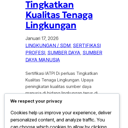
Tingkatkan
Kualitas Tenaga
Lingkungan
Januari 17, 2026
LINGKUNGAN / SDM
, 
SERTIFIKASI
PROFESI
, 
SUMBER DAYA
, 
SUMBER
DAYA MANUSIA
Sertifikasi IATPI Di perluas Tingkatkan
Kualitas Tenaga Lingkungan. Upaya
peningkatan kualitas sumber daya
manusia di bidang lingkungan terus di
perkuat melalui perluasan sertifikasi
We respect your privacy
Ikatan Ahli Teknik Penyehatan dan
Cookies help us improve your experience, deliver
Teknik Lingkungan Indonesia (IATPI).
personalized content, and analyze traffic. You
Program sertifikasi tersebut di nilai
sebagai langkah strategis untuk
can choose which cookies to allow by clicking