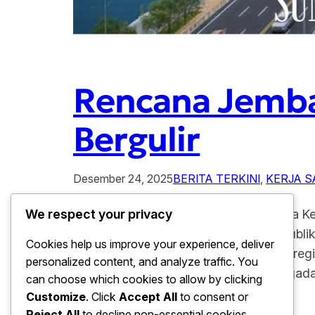
Rencana Jemba
Bergulir
Desember 24, 2025
BERITA TERKINI
, 
KERJA 
Rencana Jembatan Malaysia–Sumatera Ke
We respect your privacy
mencuat dan menjadi perbincangan publik. 
Cookies help us improve your experience, deliver
meningkatnya kebutuhan konektivitas reg
personalized content, and analyze traffic. You
Jika terealisasi, proyek ini di gadang-ga
can choose which cookies to allow by clicking
Customize
. Click
Accept All
to consent or
Reject All
to decline non-essential cookies.