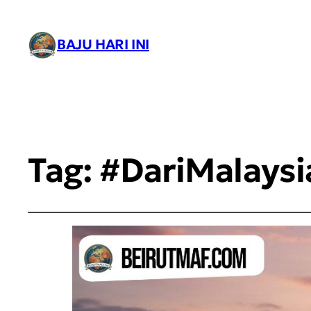
BAJU HARI INI
Tag:
#DariMalays