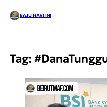
BAJU HARI INI
Tag:
#DanaTungg