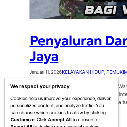
Penyaluran Dan
Jaya
Januari 11, 2026
KELAYAKAN HIDUP
, 
PEMUKI
Penyaluran Dana Tunggu Hunian bagi War
We respect your privacy
perkembangan yang signifikan melalui inte
Cookies help us improve your experience, deliver
lakukan adalah proses penyaluran dana tu
personalized content, and analyze traffic. You
yang rumahnya…
can choose which cookies to allow by clicking
Customize
. Click
Accept All
to consent or
Reject All
to decline non-essential cookies.